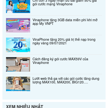
Chỉ còn 3 ngày nhận ưu đãi giảm 50% giá
gói cước mạng Vinaphone
Vinaphone tặng 3GB data miễn phí khi mở
app My VNPT
VinaPhone tặng 20% giá trị thẻ nạp trong
ngày vàng 09/07/2021
Cách đăng ký gói cước MAX59V của
Vinaphone
Lướt web thả ga với các gói cước tăng dung
lượng MAX100, MAX200, BIG120….
XEM NHIỀU NHẤT