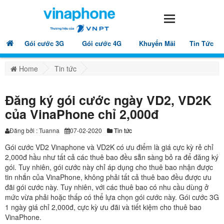
Gói cước 3G
Gói cước 4G
Khuyến Mãi
Tin Tức
Home
Tin tức
Đăng ký gói cước ngày VD2, VD2K
của VinaPhone chỉ 2,000đ
Đăng bởi : Tuanna
07-02-2020
Tin tức
Gói cước VD2 Vinaphone và VD2K có ưu điểm là giá cực kỳ rẻ chỉ
2,000đ hầu như tất cả các thuê bao đều sẵn sàng bỏ ra để đăng ký
gói. Tuy nhiên, gói cước này chỉ áp dụng cho thuê bao nhận được
tin nhắn của VinaPhone, không phải tất cả thuê bao đều được ưu
đãi gói cước này. Tuy nhiên, với các thuê bao có nhu cầu dùng ở
mức vừa phải hoặc thấp có thể lựa chọn gói cước này. Gói cước 3G
1 ngày giá chỉ 2,000đ, cực kỳ ưu đãi và tiết kiệm cho thuê bao
VinaPhone.